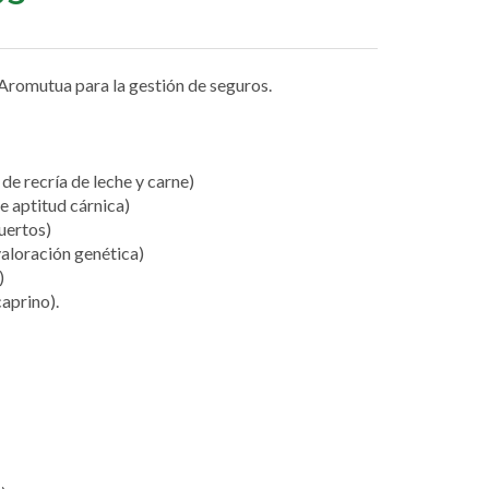
romutua para la gestión de seguros.
de recría de leche y carne)
e aptitud cárnica)
uertos)
aloración genética)
)
aprino).