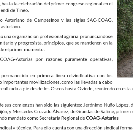
hasta la celebración del primer congreso regional en el
sendi de Tineo.
o Asturiano de Campesinos y las siglas SAC-COAG,
 asturiano.
o una organización profesional agraria, pronunciándose
itario y progresista, principios, que se mantienen en la
sde el primer momento.
 COAG-Asturias por razones puramente operativas,
permanecido en primera línea reivindicativa con los
o importantes movilizaciones, como las llevadas a cabo
 realizada a pie desde los Oscos hasta Oviedo, reuniendo en esta
de sus comienzos han sido las siguientes: Jerónimo Nuño López, 
ijón, y Mercedes Cruzado Álvarez, de Grandas de Salime, primer m
gundo mandato como Secretaria Regional de
COAG-Asturias
.
indical y técnica. Para ello cuenta con una dirección sindical f