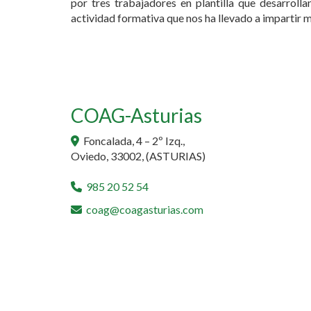
por tres trabajadores en plantilla que desarroll
actividad formativa que nos ha llevado a impartir m
COAG-Asturias
Foncalada, 4 – 2º Izq.,
Oviedo
,
33002
,
(ASTURIAS)
985 20 52 54
coag
coagasturias.com