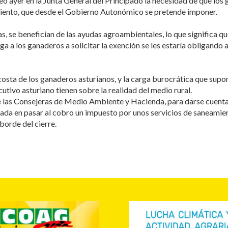
 ayer en la Junta General del Principado la necesidad de que los 
amiento, que desde el Gobierno Autonómico se pretende imponer.
nas, se benefician de las ayudas agroambientales, lo que significa 
a los ganaderos a solicitar la exención se les estaría obligando a
sta de los ganaderos asturianos, y la carga burocrática que supo
ivo asturiano tienen sobre la realidad del medio rural.
e las Consejeras de Medio Ambiente y Hacienda, para darse cuenta 
terada en pasar al cobro un impuesto por unos servicios de saneamie
borde del cierre.