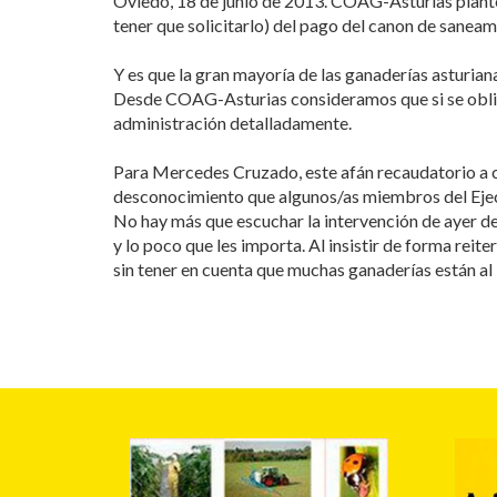
Oviedo, 18 de junio de 2013. COAG-Asturias planteo
tener que solicitarlo) del pago del canon de sane
Y es que la gran mayoría de las ganaderías asturia
Desde COAG-Asturias consideramos que si se obliga 
administración detalladamente.
Para Mercedes Cruzado, este afán recaudatorio a co
desconocimiento que algunos/as miembros del Ejecut
No hay más que escuchar la intervención de ayer d
y lo poco que les importa. Al insistir de forma rei
sin tener en cuenta que muchas ganaderías están al 