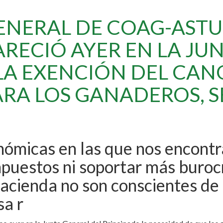
GENERAL DE COAG-ASTU
ECIÓ AYER EN LA JU
 LA EXENCIÓN DEL CAN
RA LOS GANADEROS, 
onómicas en las que nos encont
uestos ni soportar más burocr
ienda no son conscientes de l
sa r