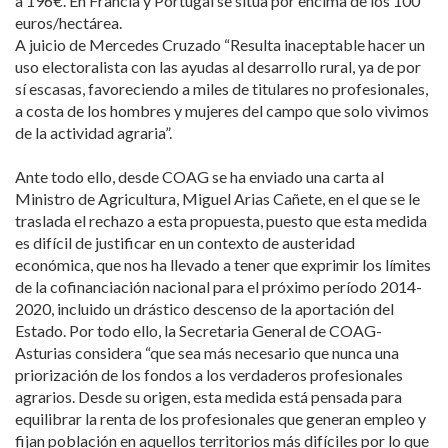
a 196€. En Francia y Portugal se sitúa por encima de los 100
euros/hectárea.
A juicio de Mercedes Cruzado “Resulta inaceptable hacer un
uso electoralista con las ayudas al desarrollo rural, ya de por
sí escasas, favoreciendo a miles de titulares no profesionales,
a costa de los hombres y mujeres del campo que solo vivimos
de la actividad agraria”.
Ante todo ello, desde COAG se ha enviado una carta al
Ministro de Agricultura, Miguel Arias Cañete, en el que se le
traslada el rechazo a esta propuesta, puesto que esta medida
es difícil de justificar en un contexto de austeridad
económica, que nos ha llevado a tener que exprimir los límites
de la cofinanciación nacional para el próximo período 2014-
2020, incluido un drástico descenso de la aportación del
Estado. Por todo ello, la Secretaria General de COAG-
Asturias considera “que sea más necesario que nunca una
priorización de los fondos a los verdaderos profesionales
agrarios. Desde su origen, esta medida está pensada para
equilibrar la renta de los profesionales que generan empleo y
fijan población en aquellos territorios más difíciles por lo que