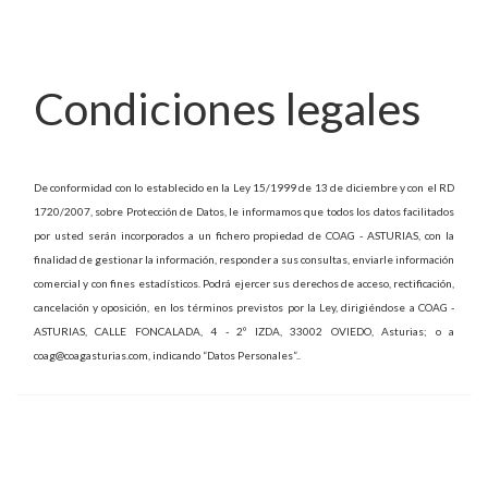
Condiciones legales
De conformidad con lo establecido en la Ley 15/1999 de 13 de diciembre y con el RD
1720/2007, sobre Protección de Datos, le informamos que todos los datos facilitados
por usted serán incorporados a un fichero propiedad de
COAG - ASTURIAS
, con la
finalidad de gestionar la información, responder a sus consultas, enviarle información
comercial y con fines estadísticos. Podrá ejercer sus derechos de acceso, rectificación,
cancelación y oposición, en los términos previstos por la Ley, dirigiéndose a
COAG -
ASTURIAS
,
CALLE FONCALADA, 4 - 2º IZDA
,
33002
OVIEDO
,
Asturias
; o a
coag@coagasturias.com
, indicando “Datos Personales”..